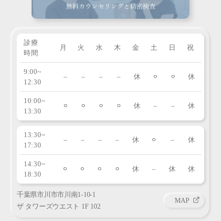
診療
月
火
水
木
金
土
日
祝
時間
9:00~
–
–
–
–
休
⚪︎
⚪︎
休
12:30
10:00~
⚪︎
⚪︎
⚪︎
⚪︎
休
–
–
休
13:30
13:30~
–
–
–
–
休
⚪︎
–
休
17:30
14:30~
⚪︎
⚪︎
⚪︎
⚪︎
休
–
休
休
18:30
千葉県市川市市川南1-10-1
MAP
ザ タワーズウエスト 1F 102