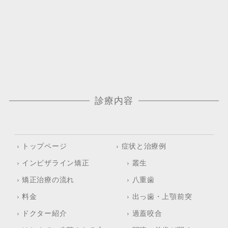
診療内容
インビザライン矯正
ホワイトニング
› トップページ
› 症状と治療例
› インビザライン矯正
› 叢生
› 矯正治療の流れ
› 八重歯
› 料金
› 出っ歯・上顎前突
› ドクター紹介
› 過蓋咬合