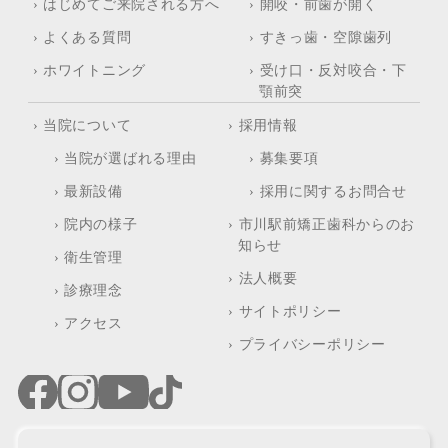
› はじめてご来院される方へ
› 開咬・前歯が開く
› よくある質問
› すきっ歯・空隙歯列
› ホワイトニング
› 受け口・反対咬合・下
顎前突
› 当院について
› 採用情報
› 当院が選ばれる理由
› 募集要項
› 最新設備
› 採用に関するお問合せ
› 院内の様子
› 市川駅前矯正歯科からのお
知らせ
› 衛生管理
› 法人概要
› 診療理念
› サイトポリシー
› アクセス
› プライバシーポリシー