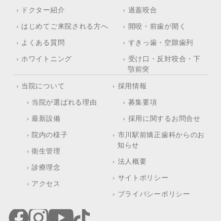
› ドクター紹介
› 過蓋咬合
› はじめてご来院される方へ
› 開咬・前歯が開く
› よくある質問
› すきっ歯・空隙歯列
› ホワイトニング
› 受け口・反対咬合・下
顎前突
› 当院について
› 採用情報
› 当院が選ばれる理由
› 募集要項
› 最新設備
› 採用に関するお問合せ
› 院内の様子
› 市川駅前矯正歯科からのお
知らせ
› 衛生管理
› 法人概要
› 診療理念
› サイトポリシー
› アクセス
› プライバシーポリシー