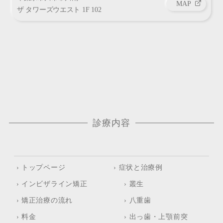
MAP
ザ タワーズウエスト 1F 102
診療内容
インビザライン矯正
ホワイトニング
› トップページ
› 症状と治療例
› インビザライン矯正
› 叢生
› 矯正治療の流れ
› 八重歯
› 料金
› 出っ歯・上顎前突