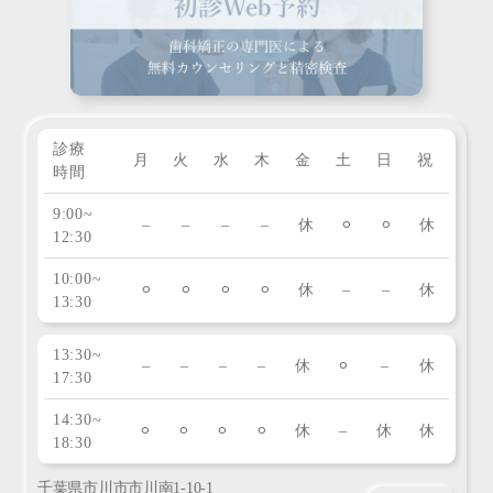
診療
月
火
水
木
金
土
日
祝
時間
9:00~
–
–
–
–
休
⚪︎
⚪︎
休
12:30
10:00~
⚪︎
⚪︎
⚪︎
⚪︎
休
–
–
休
13:30
13:30~
–
–
–
–
休
⚪︎
–
休
17:30
14:30~
⚪︎
⚪︎
⚪︎
⚪︎
休
–
休
休
18:30
千葉県市川市市川南1-10-1