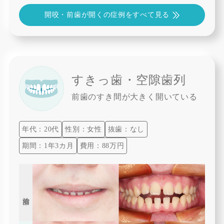
開咬・前歯が開くの症例をすべて見る
すきっ歯・空隙歯列
前歯のすき間が大きく開いている
年代：20代
性別：女性
抜歯：なし
期間：1年3カ月
費用：88万円
治療前