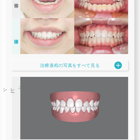
治療前
治療後
治療過程の写真をすべて見る
3
D
シミュレ
ー