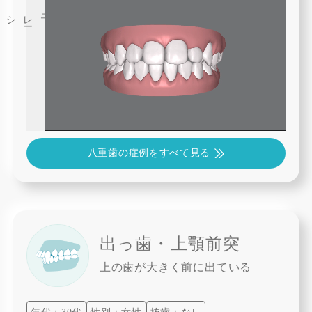
3
D
シミュレ
ー
八重歯の症例をすべて見る
出っ歯・上顎前突
上の歯が大きく前に出ている