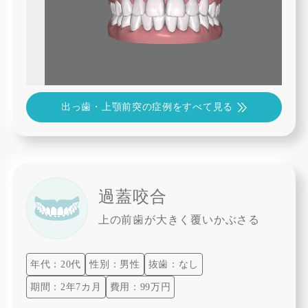
出っ歯・上顎前突の症例をすべて見る
過蓋咬合
上の前歯が大きく覆いかぶさる
年代：20代
性別：男性
抜歯：なし
期間：2年7カ月
費用：99万円