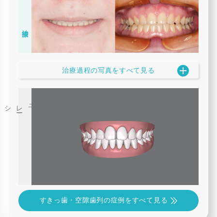
治療後
治療過程の写真をすべて見る
3
D
シミュレ
ー
すきっ歯・空隙歯列の症例をすべて見る