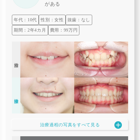
がある
年代：10代
性別：女性
抜歯：なし
期間：2年4カ月
費用：99万円
治療前
治療後
治療過程の写真をすべて見る