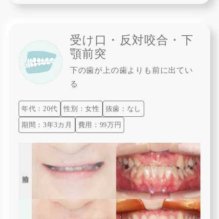
受け口・反対咬合・下
顎前突
下の歯が上の歯よりも前に出てい
る
年代：20代
性別：女性
抜歯：なし
期間：3年3カ月
費用：99万円
治療前