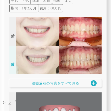
年代：30代
性別：女性
抜歯：なし
期間：1年2カ月
費用：88万円
治療前
治療後
治療過程の写真をすべて見る
3
D
シミュレ
ー