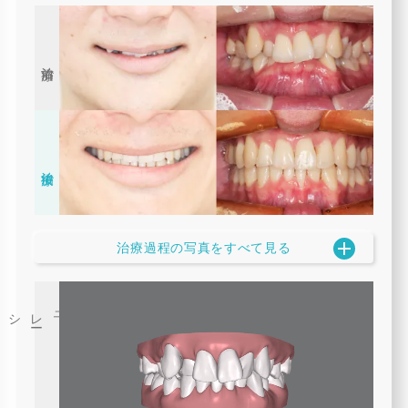
治療前
治療後
治療過程の写真をすべて見る
3
D
シミュレ
ー