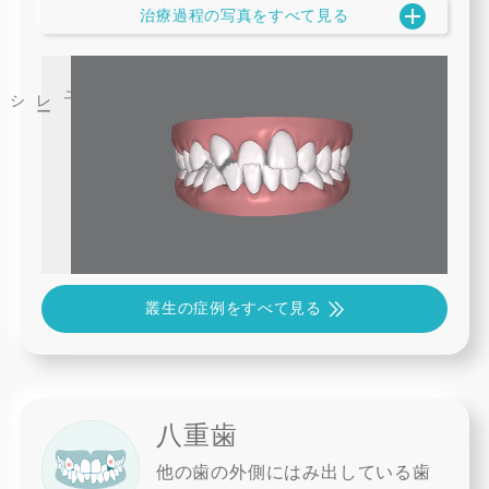
治療過程の写真をすべて見る
3
D
シミュレ
ー
叢生の症例をすべて見る
八重歯
他の歯の外側にはみ出している歯