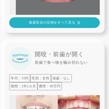
過蓋咬合の症例をすべて見る
開咬・前歯が開く
前歯で食べ物を噛み切れない
年代：10代
性別：女性
抜歯：なし
期間：2年2カ月
費用：99万円