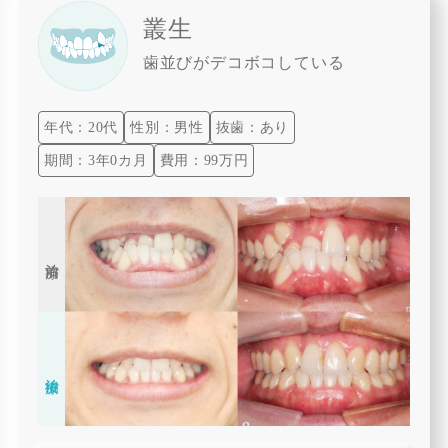
叢生
歯並びがデコボコしている
年代：20代
性別：男性
抜歯：あり
期間：3年0カ月
費用：99万円
治療前
治療後