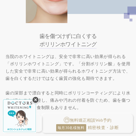
歯を傷つけずに白くする
ポリリンホワイトニング
当院のホワイトニングは、安全で非常に高い効果が得られる
「ポリリンホワイトニング」です。「分割ポリリン酸」を使用
した安全で非常に高い効果が得られるホワイトニング方法で、
歯を白くするだけではなく歯質の強化も期待できます。
歯の深部まで漂白すると同時にポリリンコーティングにより水
✕
分バランスを調整し、痛みや汚れの付着を防ぐため、歯を傷つ
けず施術後の飲食制限もありません。
診療時間
無料矯正相談Web予約
お痛みが少なく、施術直後から色の強いもののご飲食が可能な
・
精密検査・診断
毎月30名様無料
アクセス
ので気軽に施術を受けていただけます。