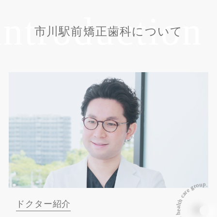
roduction
Do
市川駅前矯正歯科について
dental health care group. dental he
ドクター紹介