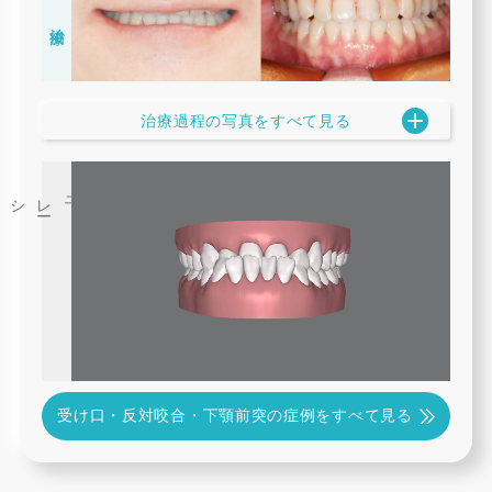
治療後
治療過程の写真をすべて見る
3
D
シミュレ
ー
受け口・反対咬合・下顎前突の症例をすべて見る